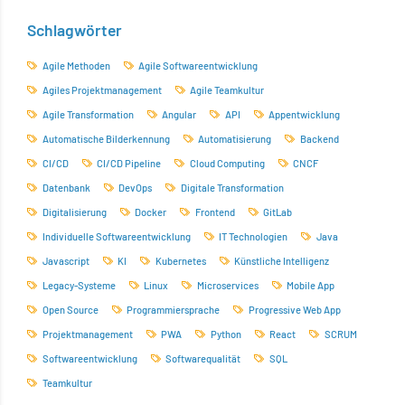
Schlagwörter
Agile Methoden
Agile Softwareentwicklung
Agiles Projektmanagement
Agile Teamkultur
Agile Transformation
Angular
API
Appentwicklung
Automatische Bilderkennung
Automatisierung
Backend
CI/CD
CI/CD Pipeline
Cloud Computing
CNCF
Datenbank
DevOps
Digitale Transformation
Digitalisierung
Docker
Frontend
GitLab
Individuelle Softwareentwicklung
IT Technologien
Java
Javascript
KI
Kubernetes
Künstliche Intelligenz
Legacy-Systeme
Linux
Microservices
Mobile App
Open Source
Programmiersprache
Progressive Web App
Projektmanagement
PWA
Python
React
SCRUM
Softwareentwicklung
Softwarequalität
SQL
Teamkultur