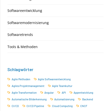
Softwareentwicklung
Softwaremodernisierung
Softwaretrends
Tools & Methoden
Schlagwörter
Agile Methoden
Agile Softwareentwicklung
Agiles Projektmanagement
Agile Teamkultur
Agile Transformation
Angular
API
Appentwicklung
Automatische Bilderkennung
Automatisierung
Backend
CI/CD
CI/CD Pipeline
Cloud Computing
CNCF