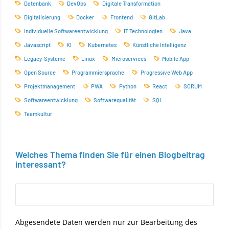
Datenbank
DevOps
Digitale Transformation
Digitalisierung
Docker
Frontend
GitLab
Individuelle Softwareentwicklung
IT Technologien
Java
Javascript
KI
Kubernetes
Künstliche Intelligenz
Legacy-Systeme
Linux
Microservices
Mobile App
Open Source
Programmiersprache
Progressive Web App
Projektmanagement
PWA
Python
React
SCRUM
Softwareentwicklung
Softwarequalität
SQL
Teamkultur
Welches Thema finden Sie für einen Blogbeitrag
interessant?
Abgesendete Daten werden nur zur Bearbeitung des