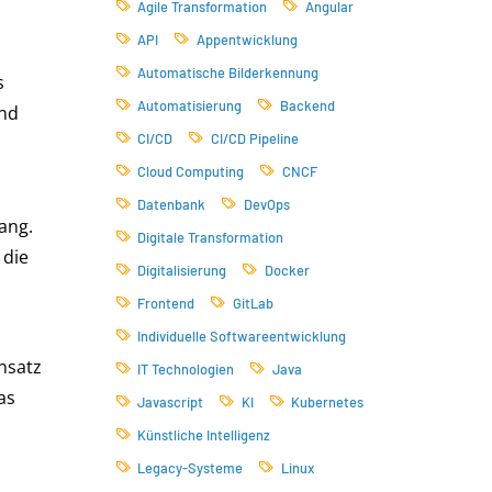
Agile Transformation
Angular
API
Appentwicklung
Automatische Bilderkennung
s
Automatisierung
Backend
und
CI/CD
CI/CD Pipeline
Cloud Computing
CNCF
Datenbank
DevOps
ang.
Digitale Transformation
 die
Digitalisierung
Docker
Frontend
GitLab
Individuelle Softwareentwicklung
Ansatz
IT Technologien
Java
as
Javascript
KI
Kubernetes
Künstliche Intelligenz
Legacy-Systeme
Linux