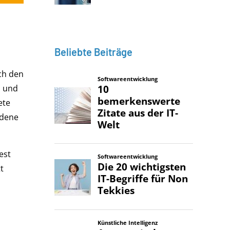
Beliebte Beiträge
ch den
n und
ete
edene
est
t