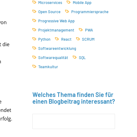
Microservices
Mobile App
Open Source
Programmiersprache
Progressive Web App
von
Projektmanagement
PWA
Python
React
SCRUM
t die
Softwareentwicklung
Softwarequalität
SQL
m
Teamkultur
Welches Thema finden Sie für
einen Blogbeitrag interessant?
e
endet
rfolg.