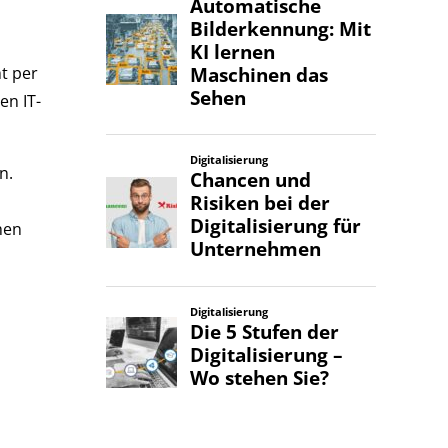
ht per
en IT-
n.
hen