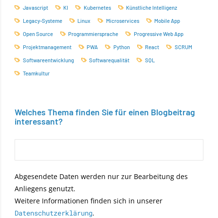
Javascript
KI
Kubernetes
Künstliche Intelligenz
Legacy-Systeme
Linux
Microservices
Mobile App
Open Source
Programmiersprache
Progressive Web App
Projektmanagement
PWA
Python
React
SCRUM
Softwareentwicklung
Softwarequalität
SQL
Teamkultur
Welches Thema finden Sie für einen Blogbeitrag
interessant?
Abgesendete Daten werden nur zur Bearbeitung des
Anliegens genutzt.
Weitere Informationen finden sich in unserer
Datenschutzerklärung
.