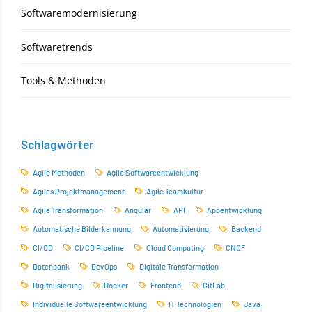
Softwaremodernisierung
Softwaretrends
Tools & Methoden
Schlagwörter
Agile Methoden
Agile Softwareentwicklung
Agiles Projektmanagement
Agile Teamkultur
Agile Transformation
Angular
API
Appentwicklung
Automatische Bilderkennung
Automatisierung
Backend
CI/CD
CI/CD Pipeline
Cloud Computing
CNCF
Datenbank
DevOps
Digitale Transformation
Digitalisierung
Docker
Frontend
GitLab
Individuelle Softwareentwicklung
IT Technologien
Java